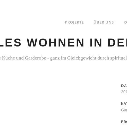
PROJEKTE
ÜBER UNS
K
LES WOHNEN IN D
Küche und Garderobe - ganz im Gleichgewicht durch spirituel
D
20
KA
Ga
PR