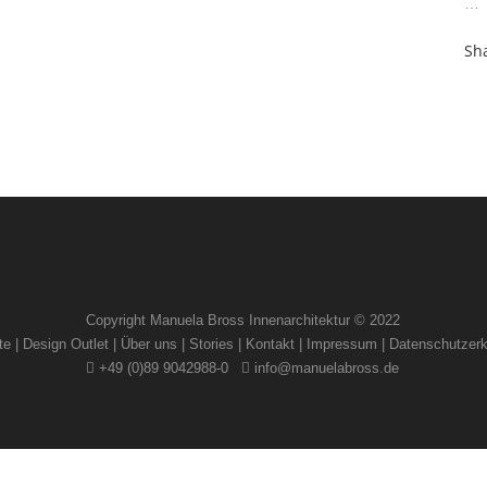
…
Sh
Copyright Manuela Bross Innenarchitektur © 2022
te
|
Design Outlet
|
Über uns
|
Stories
|
Kontakt
|
Impressum
|
Datenschutzerk
+49 (0)89 9042988-0
info@manuelabross.de