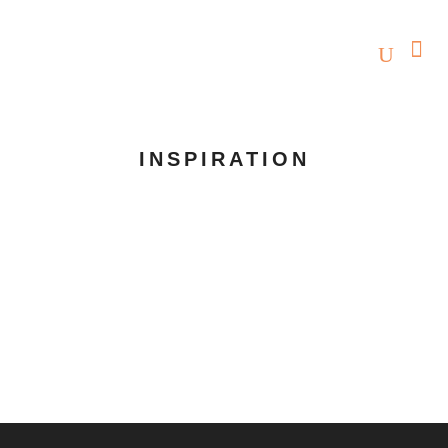
INSPIRATION
04 NOVEMBER, 2021
IN
INSPIRATION
Die 3 Days of
Design in
Kopenhagen waren
eine Reise wert